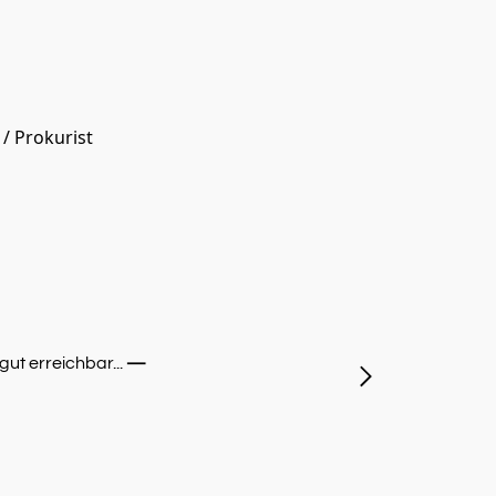
/ Prokurist
ut erreichbar...
—